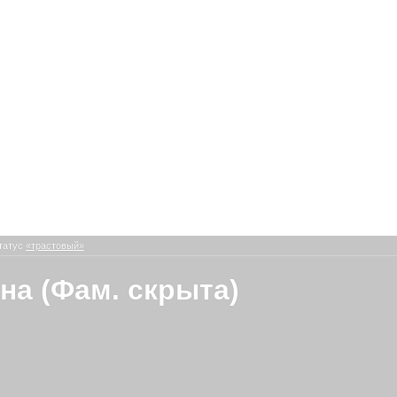
татус
«трастовый»
на (Фам. скрыта)