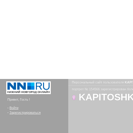
Персональный сайт пользователя
KAP
портрет № 154566 зарегистрирован боле
KAPITOSH
Привет, Гость !
-
Войти
-
Зарегистрироваться