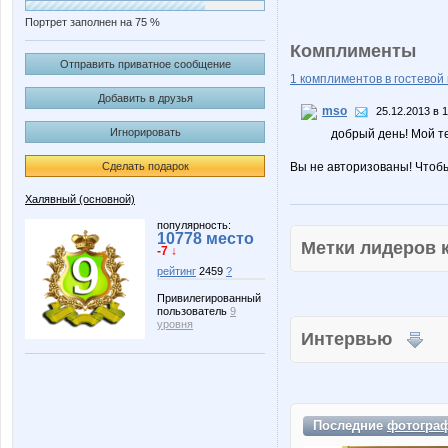
Портрет заполнен на 75 %
Комплименты
Отправить приватное сообщение
1 комплиментов в гостевой 
Добавить в друзья
mso
25.12.2013 в 
Игнорировать
добрый день! Мой те
Сделать подарок
Вы не авторизованы! Чтоб
Халявный (основной)
популярность:
10778 место
Метки лидеров
-7 ↓
рейтинг
2459
?
Привилегированный
пользователь
9
уровня
Интервью
Последние
фотогра