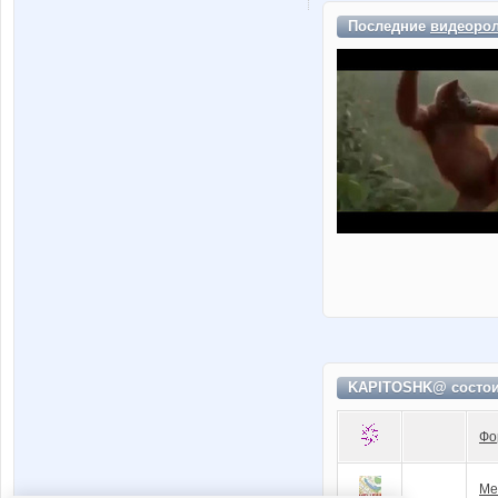
Последние
видеоро
KAPITOSHK@ состо
Фо
Ме