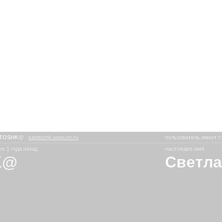
ITOSHK@
:
kapitoshk.www.nn.ru
пользователь имеет с
е 1 года назад
настоящее имя:
K@
Светла