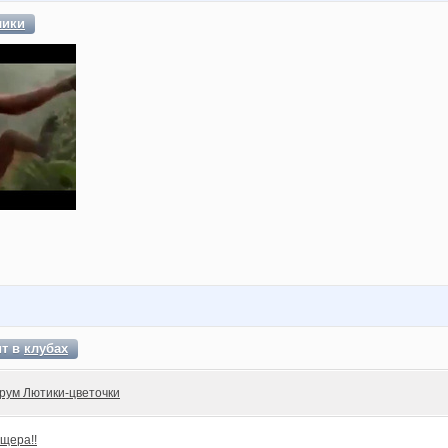
лики
ит в
клубах
рум Лютики-цветочки
щера!!