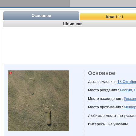
Основное
Блог
( 9 )
Шпионаж
Основное
Дата рождения :
13 Октяб
Место рождения :
Россия
,
Н
Место нахождения :
Россия
Место проживания :
Мещерс
Любимые места : не указа
Интересы : не указаны