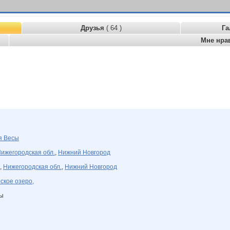
Друзья
( 64 )
Га
Мне нра
ря
Весы
ижегородская обл.
,
Нижний Новгород
,
Нижегородская обл.
,
Нижний Новгород
кое озеро,
ны