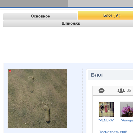
Блог
( 9 )
Основное
Шпионаж
Блог
35
*VENERA*
*Алмера
Посмотреть ещё