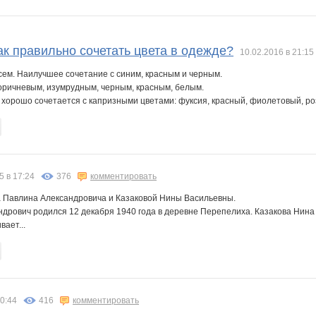
Lusien
Lusien_send
MilaVits@
N@T@LK@
Natikk
Natus
ак правильно сочетать цвета в одежде?
10.02.2016 в 21:15
сем. Наилучшее сочетание с синим, красным и черным.
коричневым, изумрудным, черным, красным, белым.
a
alena-ol
anniiss
anusha21
avt-nat
belkastrelka
enotVK
, хорошо сочетается с капризными цветами: фуксия, красный, фиолетовый, роз
l
marmyrr
maxijaz10
natbor
olga.v
oliskaAvto
or-ange
5 в 17:24
376
комментировать
 Павлина Александровича и Казаковой Нины Васильевны.
дрович родился 12 декабря 1940 года в деревне Перепелиха. Казакова Нина 
лелька33
маргарита 21
морковкИ
ольгунчик
отличка
смешинка2012
ает...
Л
Ириска*
К@мелия
Катюлич
Катти на Бугатти
ЛенаСветлая
Ленок второва
10:44
416
комментировать