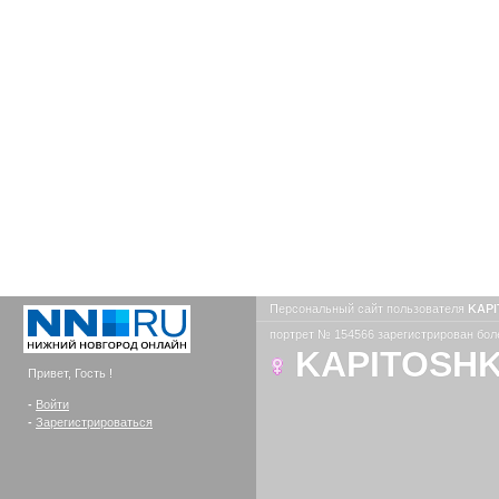
Персональный сайт пользователя
KAP
портрет № 154566 зарегистрирован боле
KAPITOSH
Привет, Гость !
-
Войти
-
Зарегистрироваться