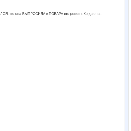
Ручки Сестричка
Северянка
Сламбус
Стрекоза)
СУ!!ПЕР
ИЛСЯ.что она ВЫПРОСИЛА в ПОВАРА его рецепт. Когда она...