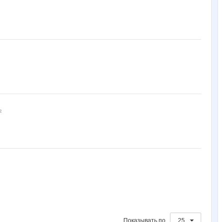
ь
Показывать по
25