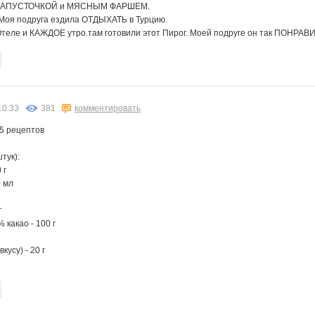
КАПУСТОЧКОЙ и МЯСНЫМ ФАРШЕМ.
 Моя подруга ездила ОТДЫХАТЬ в Турцию.
ИНА89
НеСахар
НАТИК@
Ольга176
Печеньк@
Пируэтта
Роза Ивановна
Отеле и КАЖДОЕ утро.там готовили этот Пирог. Моей подруге он так ПОНРАВ
а-123
Жужжжа
ШаГаНэ
ШтушаКутуша
10:33
381
комментировать
 5 рецептов
тук):
 г
0 мл
г
какао - 100 г
кусу) - 20 г