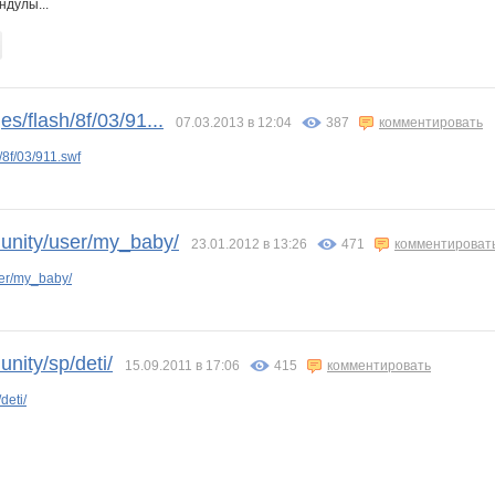
ндулы...
es/flash/8f/03/91...
07.03.2013 в 12:04
387
комментировать
/8f/03/911.swf
nity/user/my_baby/
23.01.2012 в 13:26
471
комментироват
er/my_baby/
ity/sp/deti/
15.09.2011 в 17:06
415
комментировать
deti/