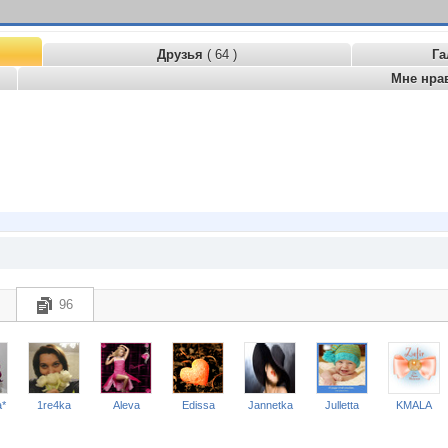
Друзья
( 64 )
Га
Мне нра
96
*
1re4ka
Aleva
Edissa
Jannetka
Julletta
KMALA