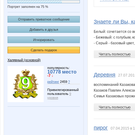
Портрет заполнен на 75 %
Lelyann
Lonza
Отправить приватное сообщение
Знаете ли Вы, к
Добавить в друзья
Белый: сочетается со в
- Бежевый: с голубым, 
Игнорировать
VITORIYA
VerukS
- Серый - базовый цвет
Сделать подарок
Читать полностью
Халявный (основной)
karina-kiss
mariupo
популярность:
10778 место
Деревня
27.07.201
-7 ↓
рейтинг
2459
?
воспоминаний Казакова
Привилегированный
Казаков Павлин Алексан
пользователь
9
vishenka77
ксю77
Семья Казаковых прожив
уровня
Читать полностью
Домашний уют
Елена А
пирог
07.04.2015 в 