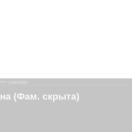
татус
«трастовый»
на (Фам. скрыта)