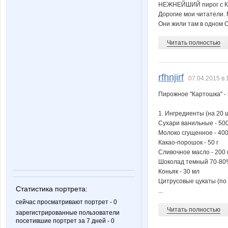
НЕЖНЕЙШИЙ пирог с 
Дорогие мои читатели.
Мышка-Малышка
МАЛ
Они жили там в одном 
Читать полностью
Танич
Ульяшк
rfhnjirf
07.04.2015 в 
Пирожное "Картошка" -
1. Ингредиенты (на 20 ш
Сухари ванильные - 500
Молоко сгущенное - 40
Какао-порошок - 50 г
Сливочное масло - 200 
Шоколад темный 70-80% 
Коньяк - 30 мл
Цитрусовые цукаты (по в
Статистика портрета:
...
сейчас просматривают портрет - 0
Читать полностью
зарегистрированные пользователи
посетившие портрет за 7 дней - 0