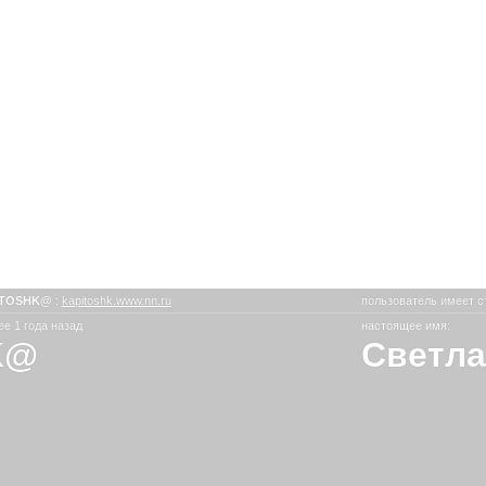
ITOSHK@
:
kapitoshk.www.nn.ru
пользователь имеет с
е 1 года назад
настоящее имя:
K@
Светла