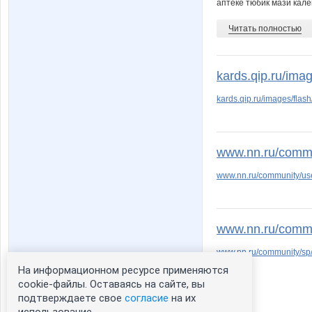
аптеке тюбик мази кале
Читать полностью
kards.qip.ru/imag
kards.qip.ru/images/flash
www.nn.ru/commu
www.nn.ru/community/us
www.nn.ru/commun
www.nn.ru/community/sp/
На информационном ресурсе применяются
cookie-файлы. Оставаясь на сайте, вы
подтверждаете свое
согласие
на их
1