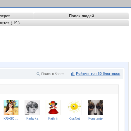
лерея
Поиск людей
вится
( 19 )
Рейтинг топ-50 блоггеров
KRASOTKA_N
Kadarka
Kathrin
KissNet
Konstante