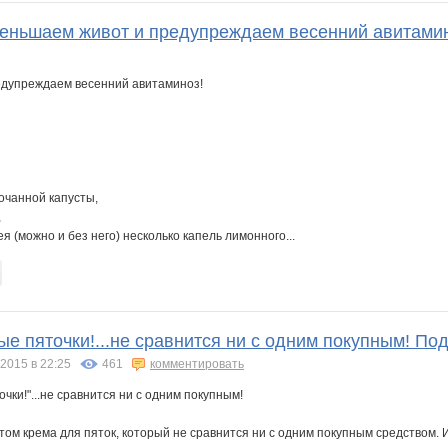
еньшаем живот и предупреждаем весенний авитами
едупреждаем весенний авитаминоз!
очанной капусты,
,
я (можно и без него) несколько капель лимонного...
е пяточки!...не сравнится ни с одним покупным! По
.2015 в 22:25
461
комментировать
чки!"...не сравнится ни с одним покупным!
ом крема для пяток, который не сравнится ни с одним покупным средством. И 